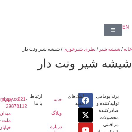
یشه شیر
/
بطری شیرخوری
/ شیشه شیر ونت دار
ه شیر ونت دار
رند یومامی
لینک‌های
ارتباط
021-
تهران
info@umomy.co
خانه
ولیدکننده و
مفید
با ما
22878112
-
ادرکننده
وبلاگ
میدان
حصولات
ملت -
راقبتی
درباره
خیابان
ودک و مادر