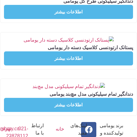
گیر سیلیکونی طرح گل یومامی
اطلاعات بیشتر
ک ارتودنسی کلاسیک دسته دار یومامی
اطلاعات بیشتر
یر تمام سیلیکونی مدل مچ‌بند یومامی
اطلاعات بیشتر
رند یومامی
لینک‌های
ارتباط
021-
تهران
info@umomy.co
خانه
ولیدکننده و
مفید
با ما
22878112
-