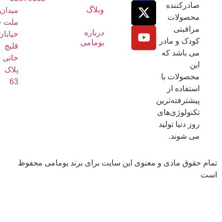
ادرکننده
وبلاگ
میدان
حصولات
ملت -
راقبتی
درباره
خیابان
ودک و مادر
یومامی
قلیچ
ی باشد که
خانی -
ین
پلاک
حصولات با
63
ستفاده از
یشترفته‌ترین
کنولوژی‌های
وز دنیا تولید
ی شوند.
قوق مادی و معنوی این سایت برای برند یومامی محفوظ