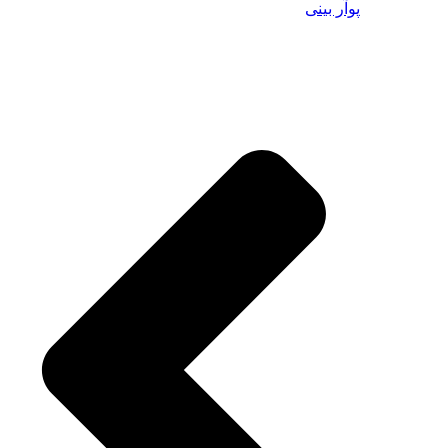
پوآر بینی