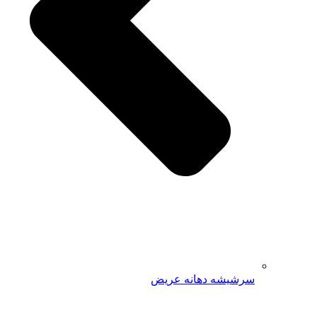
سرشیشه دهانه عریض