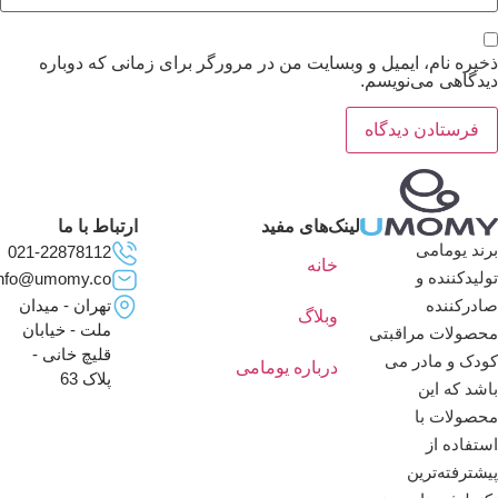
خیره نام، ایمیل و وبسایت من در مرورگر برای زمانی که دوباره
یدگاهی می‌نویسم.
لینک‌های مفید
ارتباط با ما
ند یومامی
021-22878112
خانه
لیدکننده و
info@umomy.co
ادرکننده
تهران - میدان
وبلاگ
ملت - خیابان
حصولات مراقبتی
قلیچ خانی -
ودک و مادر می
درباره یومامی
پلاک 63
شد که این
حصولات با
تفاده از
شترفته‌ترین