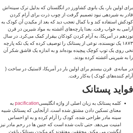
برای اولین بار، یک بانوی کشاورز در انگلستان که بدلیل ترک سینه‌اش
قادر به شیردهی نبود تصمیم گرفت از چوب ذرت برای آرام کردن
کودکش استفاده کند و با کمال تعجب دید که بعد از مکیدن آن کودک به
آرامی به خواب رفت. بعدا پارچه‌های آغشته به مواد شیرین در قرن
نوزدهم در آمریکا، به آرام کردن کودکان بیقرار کمک می‌کرد. در سال
۱۸۷۳ یک نویسنده، نوعی از پستانک را توصیف کرده که یک تکه پارچه
نخی روی یک توپ کوچک پیچیده بوده‌اند و به اندازه یک قاشق شکر آن
را به شیرینی آغشته کرده بودند.
در میانه‌ی قرن بیستم برای اولین بار در آمریکا، لاستیک در ساخت (
آرام کننده‌های کودک ) به‌کار رفت.
فواید پستانک
کلمه پستانک به زبان اصلی از واژه انگلیسی
pacification
به
معنای تسکین دادن مشتق شده است. ازآنجایی که پستانک شبیه
سینه مادر طراحی شده، کودک را آرام کرده و به او احساس
امنیت می‌دهد. حتی ثابت شده است که جنین ها در رحم مادر نیز
انگشت می مکند. محققین معتقدند که مکیدن پستانک باعث