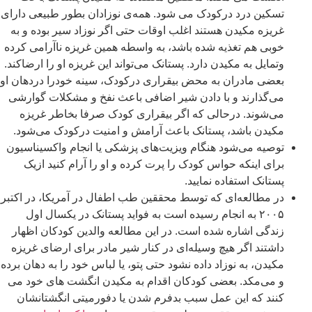
تسکین درد درکودک می شود. همه‌ی نوزادان بطور طبیعی دارای
غریزه مکیدن هستند اغلب اوقات حتی اگر نوزاد سیر بوده و به
خوبی هم تغذیه شده باشد، به واسطه همین غریزه ناآرامی کرده
وتمایل به مکیدن دارد. پستانک می‌تواند این غریزه او را ارضاکند.
بعضی مادران به محض بیقراری درکودک، سینه خودرا دردهان او
می‌گذارند و با دادن شیر اضافی باعث نفخ و مشکلات گوارشی
می‌شوند. درحالی که اگر بیقراری کودک صرفا بخاطر غریزه
مکیدن باشد، پستانک باعث آرامش و امنیت درکودک می‌شود.
توصیه می‌شود هنگام ویزیت‌های پزشکی یا انجام واکسیناسیون
برای اینکه حواس کودک را پرت کرده و او را آرام کنید ازیک
پستانک استفاده نمایید.
در مطالعه‌ای که توسط محققین طب اطفال در آمریکا، در اکتبر
۲۰۰۵ به انجام رسیده است به فواید پستانک در یکسال اول
زندگی اشاره شده است. در این مطالعه والدین کودکان اظهار
داشتند اگر هیچ وسیله‌ای در کنار شیر مادر برای ارضای غریزه
مکیدن، به نوزاد داده نشود حتی پتو، یا لباس خود را به دهان برده
و می‌مکد. بعضی کودکان اقدام به مکیدن انگشت های خود می
کنند که این عمل سبب بدفرم شدن یا دفورمیتی انگشتانشان