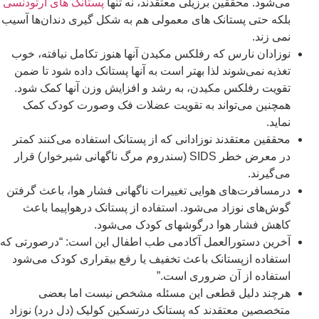
می‌شود. محققین برزیلی معتقدند، نه تنها
پستانک های ارتودنسی
بلکه حتی پستانک های معمولی هم به شکل گیری دندان‌ها آسیب
نمی زند.
نوزادان نارس که رفلکس مکیدن آنها هنوز تکامل نیافته، خوب
تغذیه نمی‌شوند لذا بهتر است به آنها پستانک داده شود تا ضمن
تقویت رفلکس مکیدن، به رشد و افزایش وزن آنها کمک شود.
همچنین می‌تواند به تقویت عضلات فک وصورت کودک کمک
نماید.
محققین معتقدند نوزادانی که از پستانک استفاده می‌کنند کمتر
در معرض خطر SIDS (سندروم مرگ ناگهانی شیرخوار) قرار
می‌گیرند.
درمسافرت‌های هوایی تغییرات ناگهانی فشار هوا، باعث گرفتن
گوش‌های نوزاد می‌شود. استفاده از پستانک درهواپیما باعث
کاهش فشار هوا درگوشهای کودک می‌شود.
آخرین دستورالعمل آکادمی طب اطفال این است: “درصورتی که
استفاده ازپستانک باعث تخفیف یا رفع بیقراری کودک می‌شود
استفاده از آن ضروری است.”
هرچند دلیل قطعی این مسئله مشخص نیست اما بعضی
متخصصین معتقدند که پستانک درتسکین کولیک (دل درد) نوزاد