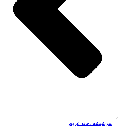
سرشیشه دهانه عریض