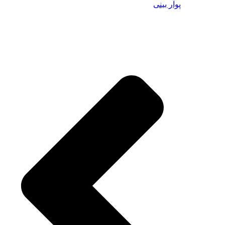
پوآر بینی