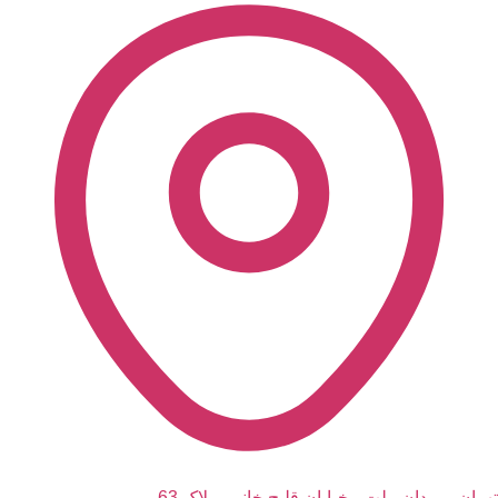
تهران - میدان ملت - خیابان قلیچ خانی - پلاک 63