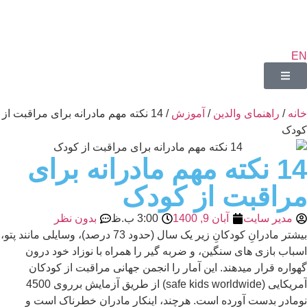
EN
خانه
/
راهنمای والدین
/
آموزش
/ 14 نکته مهم مادرانه برای مراقبت از
کودک
14 نکته مهم مادرانه برای
مراقبت از کودک
مدیر سایت
آبان 9, 1400
3:00 ب.ظ
بدون نظر
بیشتر مادرانِ کودکانِ زیر یک سال (حدود 73 درصد)، وسایلی مانند پتو،
اسباب بازی های سنگین، و ضربه گیر را همراه با نوزاد خود درون
گهواره قرار میدهند. این آمار را انجمن جهانی مراقبت از کودکان
آمریکایی (safe kids worldwide) از طریق آزمایش برروی 4500
نومادر بدست آورده است. هرچند، اینکار مادران خطرناک است و