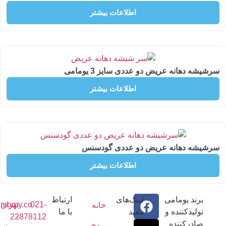
اطلاعات بیشتر
 دهانه عریض دو عددی سایز 3 یومامی
اطلاعات بیشتر
ه دهانه عریض دو عددی گودسنس
اطلاعات بیشتر
رند یومامی
لینک‌های
ارتباط
021-
تهران
info@umomy.co
خانه
ولیدکننده و
مفید
با ما
22878112
-
ادرکننده