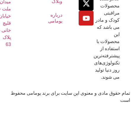
وبلاگ
میدان
حصولات
ملت -
راقبتی
درباره
خیابان
ودک و مادر
یومامی
قلیچ
ی باشد که
خانی -
ین
پلاک
حصولات با
63
ستفاده از
یشترفته‌ترین
کنولوژی‌های
وز دنیا تولید
ی شوند.
قوق مادی و معنوی این سایت برای برند یومامی محفوظ