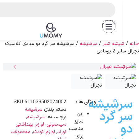
EN
شه شیر
/
سرشیشه
/ سرشیشه سر گرد دو عددی کلاسیک
ومامی
شیشه
ویژگی ها :
611033502024002
SKU
دسته بندی
سرشیشه
 گرد
این
برچسب‌ها
سرشیشه
,
سایز
سیسمونی
,
لوازم بهداشتی
مناسب
نوزاد
,
لوازم کودک
,
محصولات
برای