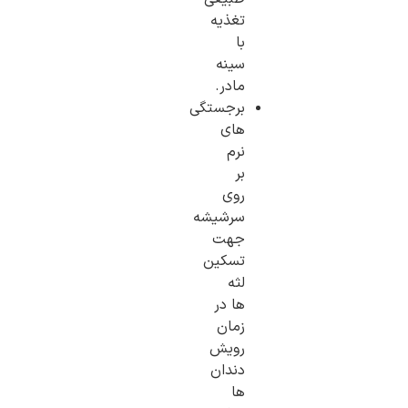
تغذیه
با
سینه
مادر.
برجستگی
های
نرم
بر
روی
سرشیشه
جهت
تسکین
لثه
ها در
زمان
رویش
دندان
ها