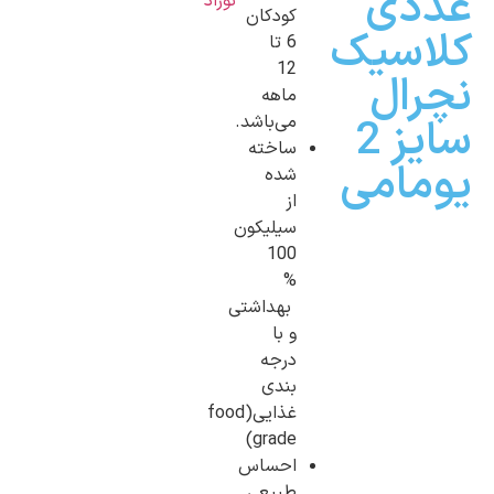
دی
نوزاد
کودکان
اسیک
6 تا
12
رال
ماهه
سایز 2
می‌باشد.
ساخته
مامی
شده
از
سیلیکون
100
%
بهداشتی
و با
درجه
بندی
غذایی(food
grade)
احساس
طبیعی