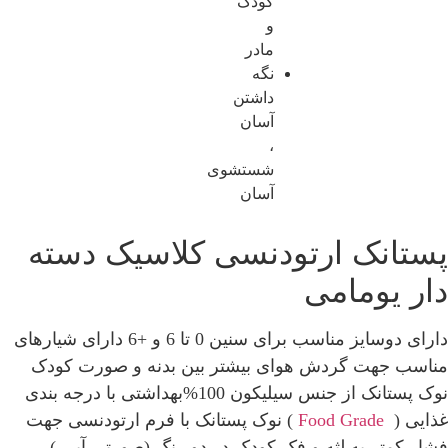
کودک
و
مادر
نگه
داشتن
آسان
،
شستشوی
آسان
نک ارتودنسی کلاسیک دسته
یومامی
دوسایز مناسب برای سنین
0
تا
6
و
+6
دارای شیارهای
جهت گردش هوای بیشتر بین بدنه و صورت کودک
تانک از جنس سیلیکون
100%
بهداشتی با درجه بندی
Food Grade
)
نوک پستانک با فرم ارتودنسی جهت
متر به لثه و فک کودک در دو رنگ
(
صورتی آبی
)