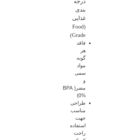
درجه
بندی
غذایی
Food
(
Grade)
فاقد
هر
گونه
مواد
سمی
و
مضر(BPA
0%)
طراحی
مناسب
جهت
استفاده
راحت