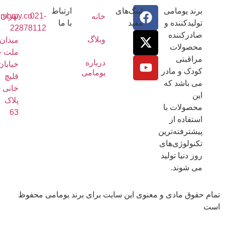
رند یومامی
لینک‌های
ارتباط
021-
تهران
info@umomy.co
خانه
ولیدکننده و
مفید
با ما
22878112
-
ادرکننده
وبلاگ
میدان
حصولات
ملت -
راقبتی
درباره
خیابان
ودک و مادر
یومامی
قلیچ
ی باشد که
خانی -
ین
پلاک
حصولات با
63
ستفاده از
یشترفته‌ترین
کنولوژی‌های
وز دنیا تولید
ی شوند.
قوق مادی و معنوی این سایت برای برند یومامی محفوظ