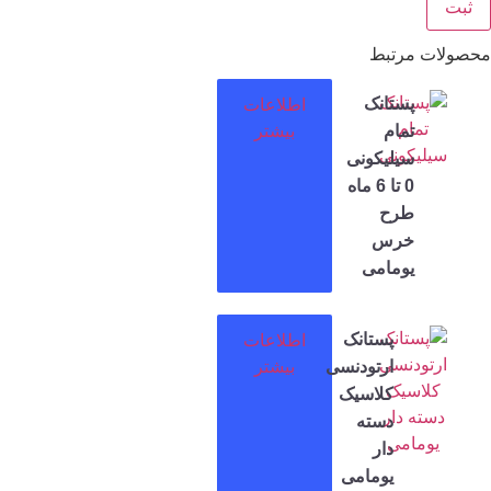
ت مرتبط
پستانک
اطلاعات
تمام
بیشتر
سیلیکونی
0 تا 6 ماه
طرح
خرس
یومامی
پستانک
اطلاعات
ارتودنسی
بیشتر
کلاسیک
دسته
دار
یومامی