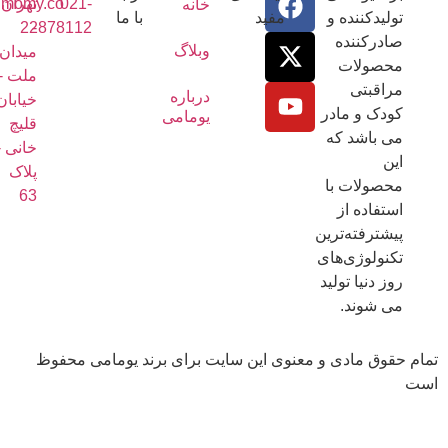
021-
تهران
info@umomy.co
خانه
ولیدکننده و
مفید
با ما
22878112
-
ادرکننده
وبلاگ
میدان
حصولات
ملت -
راقبتی
درباره
خیابان
ودک و مادر
یومامی
قلیچ
ی باشد که
خانی -
ین
پلاک
حصولات با
63
ستفاده از
یشترفته‌ترین
کنولوژی‌های
وز دنیا تولید
ی شوند.
قوق مادی و معنوی این سایت برای برند یومامی محفوظ