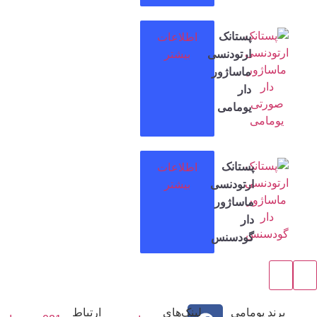
پستانک
اطلاعات
ارتودنسی
بیشتر
ماساژور
دار
یومامی
پستانک
اطلاعات
ارتودنسی
بیشتر
ماساژور
دار
گودسنس
رند یومامی
لینک‌های
ارتباط